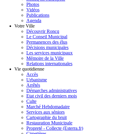
Photos
Vidéos
Publications
Agenda
Votre Ville
Découvrir Roncq
Le Conseil Municipal
Permanences des élus
Décisions municipales
Les services municipaux
Mémoire de la Ville
Relations internationales
Vie quotidienne
Accès
Urbanisme
Arrêtés
Démarches administratives
Etat civil des derniers mois
Culte
Marché Hebdomadaire
Services aux séniors
Cartographie du bruit
Restauration Municipale
Propreté - Collecte (Esterra.fr)
Cimetières