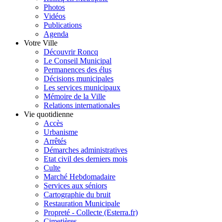
Photos
Vidéos
Publications
Agenda
Votre Ville
Découvrir Roncq
Le Conseil Municipal
Permanences des élus
Décisions municipales
Les services municipaux
Mémoire de la Ville
Relations internationales
Vie quotidienne
Accès
Urbanisme
Arrêtés
Démarches administratives
Etat civil des derniers mois
Culte
Marché Hebdomadaire
Services aux séniors
Cartographie du bruit
Restauration Municipale
Propreté - Collecte (Esterra.fr)
Cimetières