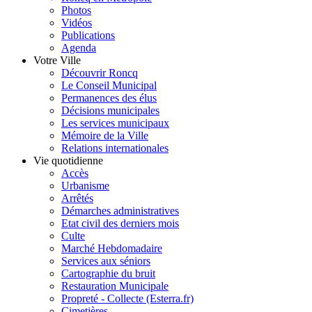
Photos
Vidéos
Publications
Agenda
Votre Ville
Découvrir Roncq
Le Conseil Municipal
Permanences des élus
Décisions municipales
Les services municipaux
Mémoire de la Ville
Relations internationales
Vie quotidienne
Accès
Urbanisme
Arrêtés
Démarches administratives
Etat civil des derniers mois
Culte
Marché Hebdomadaire
Services aux séniors
Cartographie du bruit
Restauration Municipale
Propreté - Collecte (Esterra.fr)
Cimetières