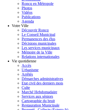
Roncq en Métropole
Photos
Vidéos
Publications
Agenda
Votre Ville
Découvrir Roncq
Le Conseil Municipal
Permanences des élus
Décisions municipales
Les services municipaux
Mémoire de la Ville
Relations internationales
Vie quotidienne
Accès
Urbanisme
Arrêtés
Démarches administratives
Etat civil des derniers mois
Culte
Marché Hebdomadaire
Services aux séniors
Cartographie du bruit
Restauration Municipale
Propreté - Collecte (Esterra.fr)