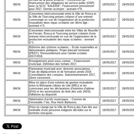
financement des obligations de service public (OSP)
9W34
18/05/2017
29/05/20
avec la SCIC "KALEIDE". Financement provisionnel
pour 2017. Dernier acompte : avenant n°9.
Convention intercommunale entre la Ville de Roncq et
la Ville de Tourcoing portant création d''une entente
9W34
communale en vue de l'organisation de la production
18/05/2017
29/05/20
mutualisée dees repas scolaires eet 3ème âge :
avenant n°3.
Convention intercommunale entre les Villes de Neuville-
en-Ferrain, Roncq et Tourcoing portant création d'une
9W34
entente intercommunale en vue de l'organisation de la
18/05/2017
29/05/20
production mutualisée des repas scolaires : avenant
n°1.
Réforme des rythmes scolaires. - Ecole maternelles et
élémentaires publiques. Projet éducatif territorial
9W34
18/05/2017
29/05/20
(PEDT). Renouvellement pour l'année scolaire
2017/2018.
Enseignement privé sous contrat. - Financement
9W34
18/05/2017
29/05/20
municipal. Définition des forfaits 2017.
Partenariat municipal avec diverses associations. -
Frais de déplacement et de formation année 2016.
9W34
18/05/2017
29/05/20
Consolidation des comptes. Subventionnement 2017,
2ème versement.
Mise en place d'une solution de gsetion mutualisée
entre la Métropole Lilloise de Lille (MEL) et les
9W34
communes pour les déclarations d'intention d'aliéner
18/05/2017
29/05/20
(DIA) et les autorisations du droit des sols (ADS).
Adhésion au dispositif.
Valorisation d'actifs municipaux. - Cession de
9W34
18/05/2017
29/05/20
l'immeuble 7 bis, Rue Henri Barbusse.
Prise en charge par la Ville de Roncq des frais liés aux
9W34
funéraills d'une personne indigente décédée sur le
18/05/2017
29/05/20
territoire roncquois.