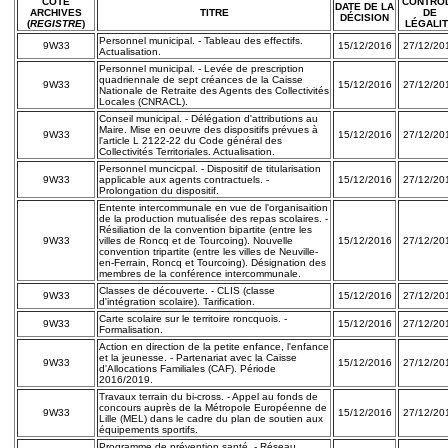
COTE
CONTRÔ
DATE DE LA
ARCHIVES
TITRE
DE
DÉCISION
(
REGISTRE
)
LÉGALI
Personnel municipal. - Tableau des effectifs.
9W33
15/12/2016
27/12/20
Actualisation.
Personnel municipal. - Levée de prescription
quadriennale de sept créances de la Caisse
9W33
15/12/2016
27/12/20
Nationale de Retraite des Agents des Collectivités
Locales (CNRACL).
Conseil municipal. - Délégation d'attributions au
Maire. Mise en oeuvre des dispositifs prévues à
9W33
15/12/2016
27/12/20
l'article L 2122-22 du Code général des
Collectivités Territoriales. Actualisation.
Personnel muncicpal. - Dispositif de titularisation
9W33
applicable aux agents contractuels. -
15/12/2016
27/12/20
Prolongation du dispositif.
Entente intercommunale en vue de l'organisaition
de la production mutualisée des repas scolaires. -
Résiliation de la convention bipartite (entre les
9W33
villes de Roncq et de Tourcoing). Nouvelle
15/12/2016
27/12/20
convention tripartite (entre les villes de Neuville-
en-Ferrain, Roncq et Tourcoing). Désignation des
membres de la conférence intercommunale.
Classes de découverte. - CLIS (classe
9W33
15/12/2016
27/12/20
d'intégration scolaire). Tarification.
Carte scolaire sur le territoire roncquois. -
9W33
15/12/2016
27/12/20
Formalisation.
Action en direction de la petite enfance, l'enfance
et la jeunesse. - Partenariat avec la Caisse
9W33
15/12/2016
27/12/20
d'Allocations Familiales (CAF). Période
2016/2019.
Travaux terrain du bi-cross. - Appel au fonds de
concours auprès de la Métropole Européenne de
9W33
15/12/2016
27/12/20
Lille (MEL) dans le cadre du plan de soutien aux
équipements sportifs.
Programme de prévention santé. - Réseau