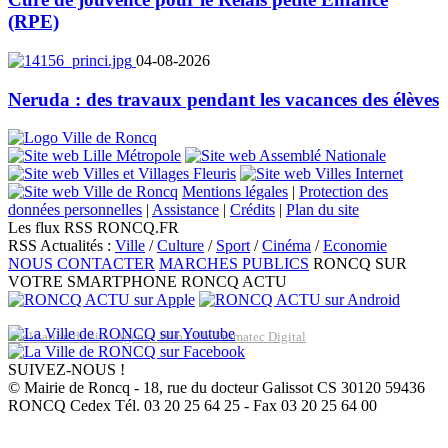
(RPE)
04-08-2026
Neruda : des travaux pendant les vacances des élèves
Mentions légales
|
Protection des
données personnelles
|
Assistance
|
Crédits
|
Plan du site
Les flux RSS RONCQ.FR
RSS Actualités :
Ville
/
Culture
/
Sport
/
Cinéma
/
Economie
NOUS CONTACTER
MARCHES PUBLICS
RONCQ SUR
VOTRE SMARTPHONE
RONCQ ACTU
Réalisation du site: Agence Web Lille Promatec Digital
SUIVEZ-NOUS !
© Mairie de Roncq - 18, rue du docteur Galissot CS 30120 59436
RONCQ Cedex Tél. 03 20 25 64 25 - Fax 03 20 25 64 00