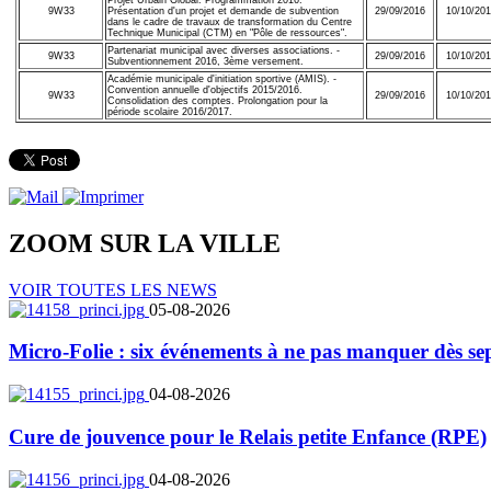
9W33
Présentation d'un projet et demande de subvention
29/09/2016
10/10/20
dans le cadre de travaux de transformation du Centre
Technique Municipal (CTM) en "Pôle de ressources".
Partenariat municipal avec diverses associations. -
9W33
29/09/2016
10/10/20
Subventionnement 2016, 3ème versement.
Académie municipale d'initiation sportive (AMIS). -
Convention annuelle d'objectifs 2015/2016.
9W33
29/09/2016
10/10/20
Consolidation des comptes. Prolongation pour la
période scolaire 2016/2017.
ZOOM SUR LA
VILLE
VOIR TOUTES LES NEWS
05-08-2026
Micro-Folie : six événements à ne pas manquer dès se
04-08-2026
Cure de jouvence pour le Relais petite Enfance (RPE)
04-08-2026