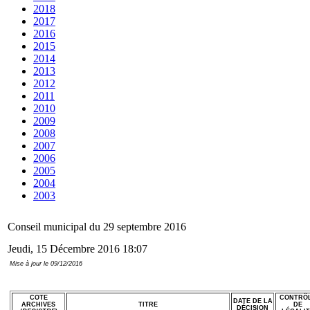
2018
2017
2016
2015
2014
2013
2012
2011
2010
2009
2008
2007
2006
2005
2004
2003
Conseil municipal du 29 septembre 2016
Jeudi, 15 Décembre 2016 18:07
Mise à jour le 09/12/2016
COTE
CONTRÔ
DATE DE LA
ARCHIVES
TITRE
DE
DÉCISION