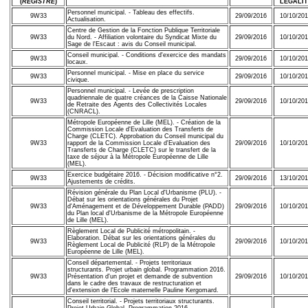
(
REGISTRE
)
LÉGALIT
Personnel municipal. - Tableau des effectifs.
9W33
29/09/2016
10/10/20
Actualisation.
Centre de Gestion de la Fonction Publique Territoriale
9W33
du Nord. - Affiliation volontaire du Syndicat Mixte du
29/09/2016
10/10/20
Sage de l'Escaut : avis du Conseil municipal.
Conseil municipal. - Conditions d'exercice des mandats
9W33
29/09/2016
10/10/20
locaux.
Personnel municipal. - Mise en place du service
9W33
29/09/2016
10/10/20
civique.
Personnel municipal. - Levée de prescription
quadriennale de quatre créances de la Caisse Nationale
9W33
29/09/2016
10/10/20
de Retraite des Agents des Collectivités Locales
(CNRACL).
Métropole Européenne de Lille (MEL). - Création de la
Commission Locale d'Evaluation des Transferts de
Charge (CLETC). Approbation du Conseil municipal du
9W33
rapport de la Commission Locale d'Evaluation des
29/09/2016
10/10/20
Transferts de Charge (CLETC) sur le transfert de la
taxe de séjour à la Métropole Européenne de Lille
(MEL).
Exercice budgétaire 2016. - Décision modificative n°2.
9W33
29/09/2016
13/10/20
Ajustements de crédits.
Révision générale du Plan Local d'Urbanisme (PLU). -
Débat sur les orientations générales du Projet
9W33
d'Aménagement et de Développement Durable (PADD)
29/09/2016
10/10/20
du Plan local d'Urbanisme de la Métropole Européenne
de Lille (MEL).
Règlement Local de Publicité métropolitain. -
Elaboration. Débat sur les orientations générales du
9W33
29/09/2016
10/10/20
Règlement Local de Publicité (RLP) de la Métropole
Européenne de Lille (MEL).
Conseil départemental. - Projets territoriaux
structurants. Projet urbain global. Programmation 2016.
9W33
Présentation d'un projet et demande de subvention
29/09/2016
10/10/20
dans le cadre des travaux de restructuration et
d'extension de l'Ecole maternelle Pauline Kergomard.
Conseil territorial. - Projets territoriaux structurants.
Projet Urbain Global. Programmation 2016.