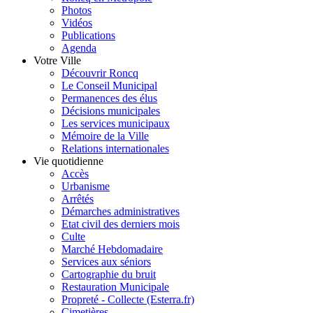
Photos
Vidéos
Publications
Agenda
Votre Ville
Découvrir Roncq
Le Conseil Municipal
Permanences des élus
Décisions municipales
Les services municipaux
Mémoire de la Ville
Relations internationales
Vie quotidienne
Accès
Urbanisme
Arrêtés
Démarches administratives
Etat civil des derniers mois
Culte
Marché Hebdomadaire
Services aux séniors
Cartographie du bruit
Restauration Municipale
Propreté - Collecte (Esterra.fr)
Cimetières