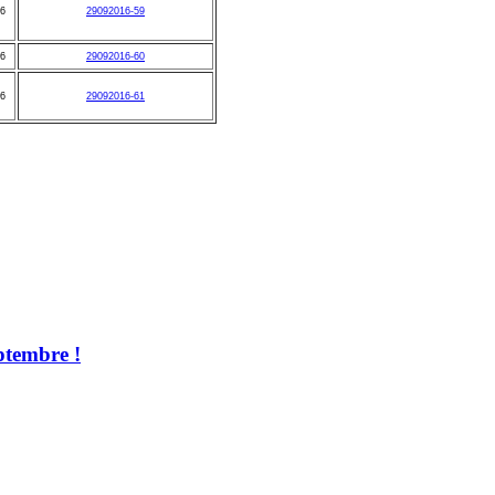
16
29092016-59
16
29092016-60
16
29092016-61
ptembre !