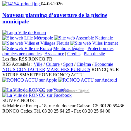
04-08-2026
Nouveau planning d’ouverture de la piscine
municipale
Mentions légales
|
Protection des
données personnelles
|
Assistance
|
Crédits
|
Plan du site
Les flux RSS RONCQ.FR
RSS Actualités :
Ville
/
Culture
/
Sport
/
Cinéma
/
Economie
NOUS CONTACTER
MARCHES PUBLICS
RONCQ SUR
VOTRE SMARTPHONE
RONCQ ACTU
Réalisation du site: Agence Web Lille Promatec Digital
SUIVEZ-NOUS !
© Mairie de Roncq - 18, rue du docteur Galissot CS 30120 59436
RONCQ Cedex Tél. 03 20 25 64 25 - Fax 03 20 25 64 00