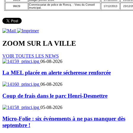
Commissariat de police de Roncq. - Voeu du Conseil
9W29
17/12/2013
23/12/2
municipal.
ZOOM SUR LA
VILLE
VOIR TOUTES LES NEWS
06-08-2026
La MEL placée en alerte sécheresse renforcée
06-08-2026
Coup de frais dans le parc Henri-Desmettre
05-08-2026
Micro-Folie : six événements à ne pas manquer dès
septembre !