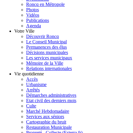
Roncq en Métropole
Photos
Vidéos
Publications
Agenda
Votre Ville
Découvrir Roncq
Le Conseil Municipal
Permanences des élus
Décisions municipales
Les services municipaux
Mémoire de la Ville
Relations internationales
Vie quotidienne
Accès
Urbanisme
Arrêtés
Démarches administratives
Etat civil des derniers mois
Culte
Marché Hebdomadaire
Services aux séniors
Cartographie du bruit
Restauration Municipale
Propreté - Collecte (Esterra.fr)