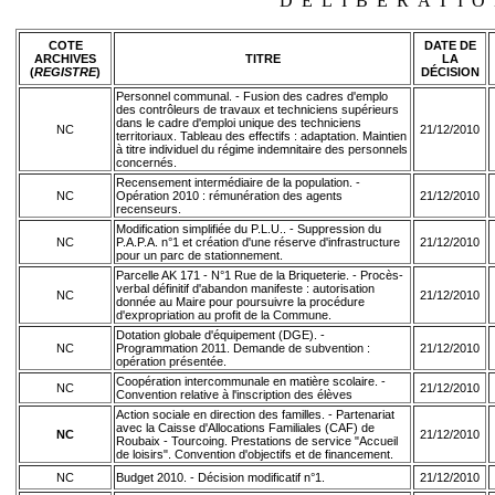
DÉLIBÉRATIO
COTE
DATE
DE
ARCHIVES
TITRE
LA
(
REGISTRE
)
DÉCISION
Personnel communal. - Fusion des cadres d'emplo
des contrôleurs de travaux et techniciens supérieurs
dans le cadre d'emploi unique des techniciens
NC
21/12/2010
territoriaux. Tableau des effectifs : adaptation. Maintien
à titre individuel du régime indemnitaire des personnels
concernés.
Recensement intermédiaire de la population. -
NC
Opération 2010 : rémunération des agents
21/12/2010
recenseurs.
Modification simplifiée du P.L.U.. - Suppression du
NC
P.A.P.A. n°1 et création d'une réserve d'infrastructure
21/12/2010
pour un parc de stationnement.
Parcelle AK 171 - N°1 Rue de la Briqueterie. - Procès-
verbal définitif d'abandon manifeste : autorisation
NC
21/12/2010
donnée au Maire pour poursuivre la procédure
d'expropriation au profit de la Commune.
Dotation globale d'équipement (DGE). -
NC
Programmation 2011. Demande de subvention :
21/12/2010
opération présentée.
Coopération intercommunale en matière scolaire. -
NC
21/12/2010
Convention relative à l'inscription des élèves
Action sociale en direction des familles. - Partenariat
avec la Caisse d'Allocations Familiales (CAF) de
NC
21/12/2010
Roubaix - Tourcoing. Prestations de service "Accueil
de loisirs". Convention d'objectifs et de financement.
NC
Budget 2010. - Décision modificatif n°1.
21/12/2010