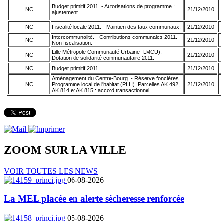
Budget primitif 2011. - Autorisations de programme :
NC
21/12/2010
ajustement.
NC
Fiscalité locale 2011. - Maintien des taux communaux.
21/12/2010
Intercommunalité. - Contributions communales 2011.
NC
21/12/2010
Non fiscalisation.
Lille Métropole Communauté Urbaine -LMCU). -
NC
21/12/2010
Dotation de solidarité communautaire 2011.
NC
Budget primitif 2011
21/12/2010
Aménagement du Centre-Bourg. - Réserve foncières.
NC
Programme local de l'habitat (PLH). Parcelles AK 492,
21/12/2010
AK 814 et AK 815 : accord transactionnel.
ZOOM SUR LA
VILLE
VOIR TOUTES LES NEWS
06-08-2026
La MEL placée en alerte sécheresse renforcée
05-08-2026