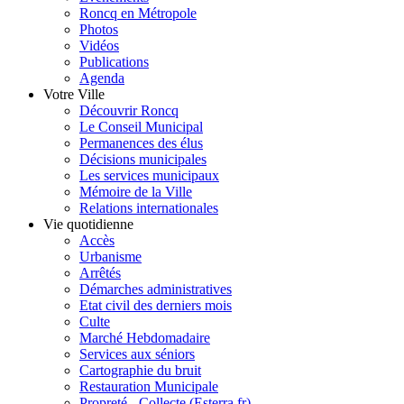
Roncq en Métropole
Photos
Vidéos
Publications
Agenda
Votre Ville
Découvrir Roncq
Le Conseil Municipal
Permanences des élus
Décisions municipales
Les services municipaux
Mémoire de la Ville
Relations internationales
Vie quotidienne
Accès
Urbanisme
Arrêtés
Démarches administratives
Etat civil des derniers mois
Culte
Marché Hebdomadaire
Services aux séniors
Cartographie du bruit
Restauration Municipale
Propreté - Collecte (Esterra.fr)