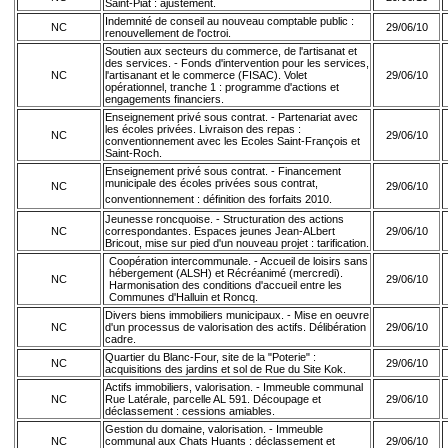
Saint-Piat : ajustement.
Indemnité de conseil au nouveau comptable public :
NC
29/06/10
renouvellement de l'octroi.
Soutien aux secteurs du commerce, de l'artisanat et
des services. - Fonds d'intervention pour les services,
NC
l'artisanant et le commerce (FISAC). Volet
29/06/10
opérationnel, tranche 1 : programme d'actions et
engagements financiers.
Enseignement privé sous contrat. - Partenariat avec
les écoles privées. Livraison des repas :
NC
29/06/10
conventionnement avec les Ecoles Saint-François et
Saint-Roch.
Enseignement privé sous contrat. - Financement
municipale des écoles privées sous contrat,
NC
29/06/10
conventionnement : définition des forfaits 2010.
Jeunesse roncquoise. - Structuration des actions
NC
correspondantes. Espaces jeunes Jean-ALbert
29/06/10
Bricout, mise sur pied d'un nouveau projet : tarification.
Coopération intercommunale. - Accueil de loisirs sans
hébergement (ALSH) et Récréanimé (mercredi).
NC
29/06/10
Harmonisation des conditions d'accueil entre les
Communes d'Halluin et Roncq.
Divers biens immobiliers municipaux. - Mise en oeuvre
NC
d'un processus de valorisation des actifs. Délibération
29/06/10
cadre.
Quartier du Blanc-Four, site de la "Poterie" :
NC
29/06/10
acquisitions des jardins et sol de Rue du Site Kok.
Actifs immobiliers, valorisation. - Immeuble communal
NC
Rue Latérale, parcelle AL 591. Découpage et
29/06/10
déclassement : cessions amiables.
Gestion du domaine, valorisation. - Immeuble
NC
communal aux Chats Huants : déclassement et
29/06/10