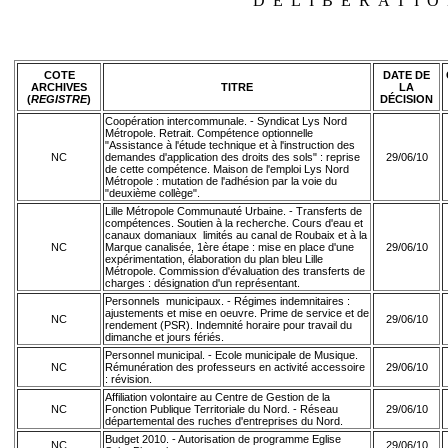
DÉLIBÉRATIO
COTE
DATE
DE
ARCHIVES
TITRE
LA
(
REGISTRE
)
DÉCISION
Coopération intercommunale. - Syndicat Lys Nord
Métropole. Retrait. Compétence optionnelle
"Assistance à l'étude technique et à l'instruction des
NC
demandes d'application des droits des sols" : reprise
29/06/10
de cette compétence. Maison de l'emploi Lys Nord
Métropole : mutation de l'adhésion par la voie du
"deuxième collège".
Lille Métropole Communauté Urbaine. - Transferts de
compétences. Soutien à la recherche. Cours d'eau et
canaux domaniaux limités au canal de Roubaix et à la
NC
Marque canalisée, 1ère étape : mise en place d'une
29/06/10
expérimentation, élaboration du plan bleu Lille
Métropole. Commission d'évaluation des transferts de
charges : désignation d'un représentant.
Personnels municipaux. - Régimes indemnitaires :
ajustements et mise en oeuvre. Prime de service et de
NC
29/06/10
rendement (PSR). Indemnité horaire pour travail du
dimanche et jours fériés.
Personnel municipal. - Ecole municipale de Musique.
NC
Rémunération des professeurs en activité accessoire
29/06/10
: révision.
Affiliation volontaire au Centre de Gestion de la
NC
Fonction Publique Territoriale du Nord. - Réseau
29/06/10
départemental des ruches d'entreprises du Nord.
Budget 2010. - Autorisation de programme Eglise
NC
29/06/10