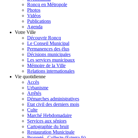
Roncq en Métropole
Photos
Vidéos
Publications
Agenda
Votre Ville
Découvrir Roncq
Le Conseil Municipal
Permanences des élus
Décisions municipales
Les services municipaux
Mémoire de la Ville
Relations internationales
Vie quotidienne
Accès
Urbanisme
Arrêtés
Démarches administratives
Etat civil des derniers mois
Culte
Marché Hebdomadaire
Services aux séniors
Cartographie du bruit
Restauration Municipale
Propreté - Collecte (Esterra.fr)