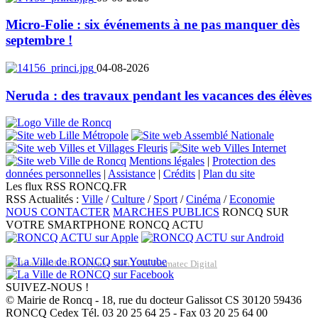
Micro-Folie : six événements à ne pas manquer dès
septembre !
04-08-2026
Neruda : des travaux pendant les vacances des élèves
Mentions légales
|
Protection des
données personnelles
|
Assistance
|
Crédits
|
Plan du site
Les flux RSS RONCQ.FR
RSS Actualités :
Ville
/
Culture
/
Sport
/
Cinéma
/
Economie
NOUS CONTACTER
MARCHES PUBLICS
RONCQ SUR
VOTRE SMARTPHONE
RONCQ ACTU
Réalisation du site: Agence Web Lille Promatec Digital
SUIVEZ-NOUS !
© Mairie de Roncq - 18, rue du docteur Galissot CS 30120 59436
RONCQ Cedex Tél. 03 20 25 64 25 - Fax 03 20 25 64 00