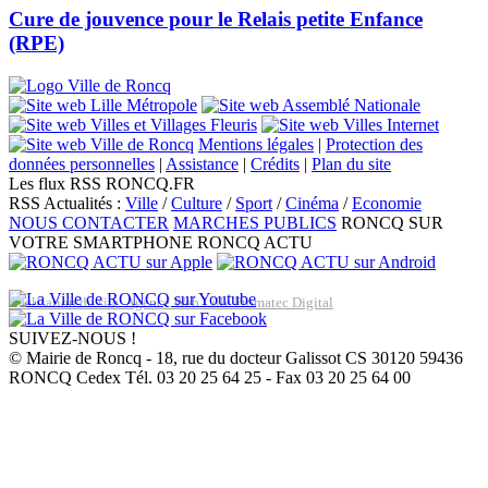
Cure de jouvence pour le Relais petite Enfance
(RPE)
Mentions légales
|
Protection des
données personnelles
|
Assistance
|
Crédits
|
Plan du site
Les flux RSS RONCQ.FR
RSS Actualités :
Ville
/
Culture
/
Sport
/
Cinéma
/
Economie
NOUS CONTACTER
MARCHES PUBLICS
RONCQ SUR
VOTRE SMARTPHONE
RONCQ ACTU
Réalisation du site: Agence Web Lille Promatec Digital
SUIVEZ-NOUS !
© Mairie de Roncq - 18, rue du docteur Galissot CS 30120 59436
RONCQ Cedex Tél. 03 20 25 64 25 - Fax 03 20 25 64 00