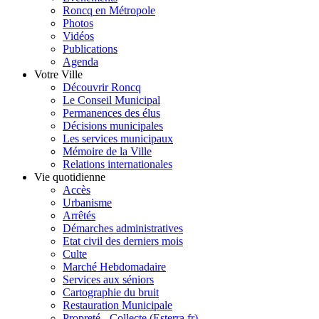
Roncq en Métropole
Photos
Vidéos
Publications
Agenda
Votre Ville
Découvrir Roncq
Le Conseil Municipal
Permanences des élus
Décisions municipales
Les services municipaux
Mémoire de la Ville
Relations internationales
Vie quotidienne
Accès
Urbanisme
Arrêtés
Démarches administratives
Etat civil des derniers mois
Culte
Marché Hebdomadaire
Services aux séniors
Cartographie du bruit
Restauration Municipale
Propreté - Collecte (Esterra.fr)