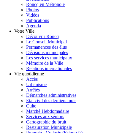
Roncq en Métropole
Photos
Vidéos
Publications
Agenda
Votre Ville
Découvrir Roncq
Le Conseil Municipal
Permanences des élus
Décisions municipales
Les services municipaux
Mémoire de la Ville
Relations internationales
Vie quotidienne
Accès
Urbanisme
Arrêtés
Démarches administratives
Etat civil des derniers mois
Culte
Marché Hebdomadaire
Services aux séniors
Cartographie du bruit
Restauration Municipale
Propreté - Collecte (Esterra.fr)