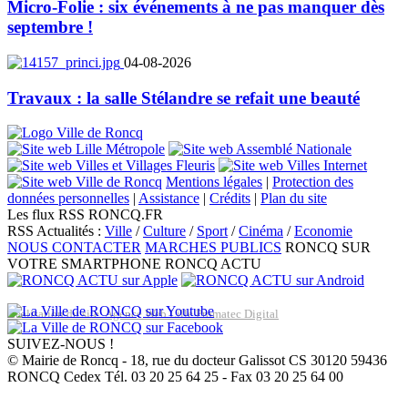
Micro-Folie : six événements à ne pas manquer dès
septembre !
04-08-2026
Travaux : la salle Stélandre se refait une beauté
Mentions légales
|
Protection des
données personnelles
|
Assistance
|
Crédits
|
Plan du site
Les flux RSS RONCQ.FR
RSS Actualités :
Ville
/
Culture
/
Sport
/
Cinéma
/
Economie
NOUS CONTACTER
MARCHES PUBLICS
RONCQ SUR
VOTRE SMARTPHONE
RONCQ ACTU
Réalisation du site: Agence Web Lille Promatec Digital
SUIVEZ-NOUS !
© Mairie de Roncq - 18, rue du docteur Galissot CS 30120 59436
RONCQ Cedex Tél. 03 20 25 64 25 - Fax 03 20 25 64 00