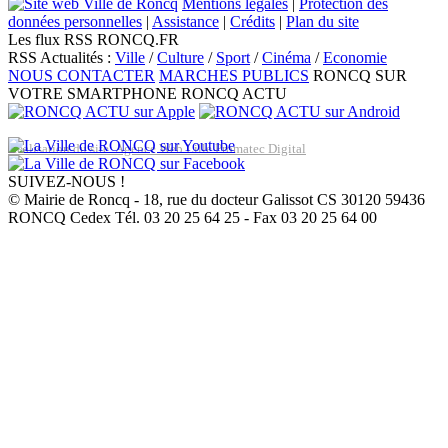
Mentions légales
|
Protection des
données personnelles
|
Assistance
|
Crédits
|
Plan du site
Les flux RSS RONCQ.FR
RSS Actualités :
Ville
/
Culture
/
Sport
/
Cinéma
/
Economie
NOUS CONTACTER
MARCHES PUBLICS
RONCQ SUR
VOTRE SMARTPHONE
RONCQ ACTU
Réalisation du site: Agence Web Lille Promatec Digital
SUIVEZ-NOUS !
© Mairie de Roncq - 18, rue du docteur Galissot CS 30120 59436
RONCQ Cedex Tél. 03 20 25 64 25 - Fax 03 20 25 64 00