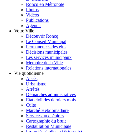
Roncq en Métropole
Photos
Vidéos
Publications
Agenda
Votre Ville
Découvrir Roncq
Le Conseil Municipal
Permanences des élus
Décisions municipales
Les services municipaux
Mémoire de la Ville
Relations internationales
Vie quotidienne
Accès
Urbanisme
Arrêtés
Démarches administratives
Etat civil des derniers mois
Culte
Marché Hebdomadaire
Services aux séniors
Cartographie du bruit
Restauration Municipale
Propreté - Collecte (Esterra.fr)