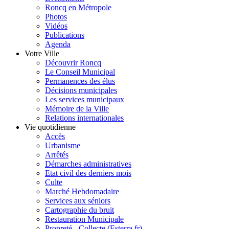
Roncq en Métropole
Photos
Vidéos
Publications
Agenda
Votre Ville
Découvrir Roncq
Le Conseil Municipal
Permanences des élus
Décisions municipales
Les services municipaux
Mémoire de la Ville
Relations internationales
Vie quotidienne
Accès
Urbanisme
Arrêtés
Démarches administratives
Etat civil des derniers mois
Culte
Marché Hebdomadaire
Services aux séniors
Cartographie du bruit
Restauration Municipale
Propreté - Collecte (Esterra.fr)