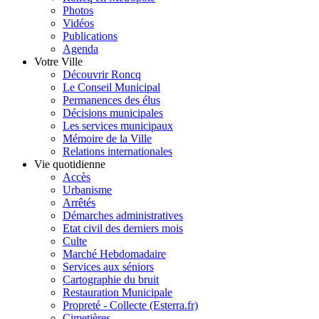
Photos
Vidéos
Publications
Agenda
Votre Ville
Découvrir Roncq
Le Conseil Municipal
Permanences des élus
Décisions municipales
Les services municipaux
Mémoire de la Ville
Relations internationales
Vie quotidienne
Accès
Urbanisme
Arrêtés
Démarches administratives
Etat civil des derniers mois
Culte
Marché Hebdomadaire
Services aux séniors
Cartographie du bruit
Restauration Municipale
Propreté - Collecte (Esterra.fr)
Cimetières