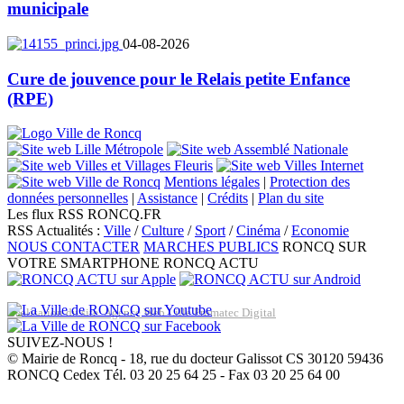
municipale
04-08-2026
Cure de jouvence pour le Relais petite Enfance
(RPE)
Mentions légales
|
Protection des
données personnelles
|
Assistance
|
Crédits
|
Plan du site
Les flux RSS RONCQ.FR
RSS Actualités :
Ville
/
Culture
/
Sport
/
Cinéma
/
Economie
NOUS CONTACTER
MARCHES PUBLICS
RONCQ SUR
VOTRE SMARTPHONE
RONCQ ACTU
Réalisation du site: Agence Web Lille Promatec Digital
SUIVEZ-NOUS !
© Mairie de Roncq - 18, rue du docteur Galissot CS 30120 59436
RONCQ Cedex Tél. 03 20 25 64 25 - Fax 03 20 25 64 00