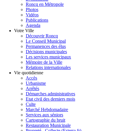
Roncq en Métropole
Photos
Vidéos
Publications
Agenda
Votre Ville
Découvrir Roncq
Le Conseil Municipal
Permanences des élus
Décisions municipales
Les services municipaux
Mémoire de la Ville
Relations internationales
Vie quotidienne
Accès
Urbanisme
Arrêtés
Démarches administratives
Etat civil des derniers mois
Culte
Marché Hebdomadaire
Services aux séniors
Cartographie du bruit
Restauration Municipale
Propreté - Collecte (Esterra.fr)