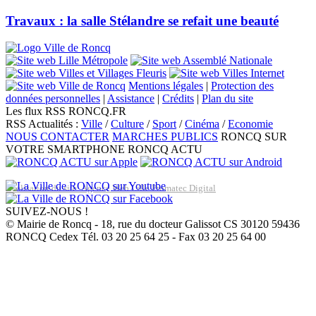
Travaux : la salle Stélandre se refait une beauté
Mentions légales
|
Protection des
données personnelles
|
Assistance
|
Crédits
|
Plan du site
Les flux RSS RONCQ.FR
RSS Actualités :
Ville
/
Culture
/
Sport
/
Cinéma
/
Economie
NOUS CONTACTER
MARCHES PUBLICS
RONCQ SUR
VOTRE SMARTPHONE
RONCQ ACTU
Réalisation du site: Agence Web Lille Promatec Digital
SUIVEZ-NOUS !
© Mairie de Roncq - 18, rue du docteur Galissot CS 30120 59436
RONCQ Cedex Tél. 03 20 25 64 25 - Fax 03 20 25 64 00