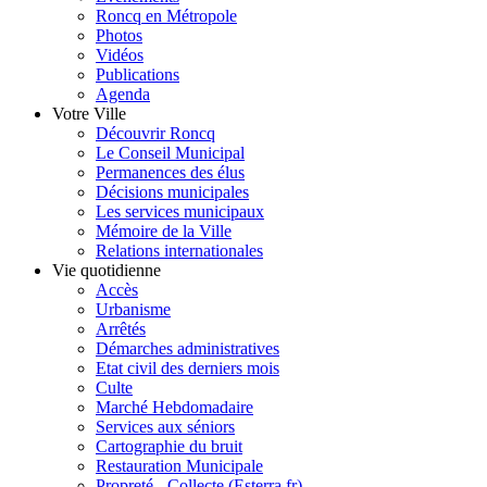
Roncq en Métropole
Photos
Vidéos
Publications
Agenda
Votre Ville
Découvrir Roncq
Le Conseil Municipal
Permanences des élus
Décisions municipales
Les services municipaux
Mémoire de la Ville
Relations internationales
Vie quotidienne
Accès
Urbanisme
Arrêtés
Démarches administratives
Etat civil des derniers mois
Culte
Marché Hebdomadaire
Services aux séniors
Cartographie du bruit
Restauration Municipale
Propreté - Collecte (Esterra.fr)