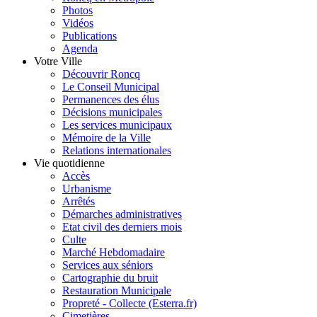
Photos
Vidéos
Publications
Agenda
Votre Ville
Découvrir Roncq
Le Conseil Municipal
Permanences des élus
Décisions municipales
Les services municipaux
Mémoire de la Ville
Relations internationales
Vie quotidienne
Accès
Urbanisme
Arrêtés
Démarches administratives
Etat civil des derniers mois
Culte
Marché Hebdomadaire
Services aux séniors
Cartographie du bruit
Restauration Municipale
Propreté - Collecte (Esterra.fr)
Cimetières