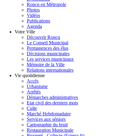
Roncq en Métropole
Photos
Vidéos
Publications
Agenda
Votre Ville
Découvrir Roncq
Le Conseil Municipal
Permanences des élus
Décisions municipales
Les services municipaux
Mémoire de la Ville
Relations internationales
Vie quotidienne
Accès
Urbanisme
Arrêtés
Démarches administratives
Etat civil des derniers mois
Culte
Marché Hebdomadaire
Services aux séniors
Cartographie du bruit
Restauration Municipale
Propreté - Collecte (Esterra.fr)