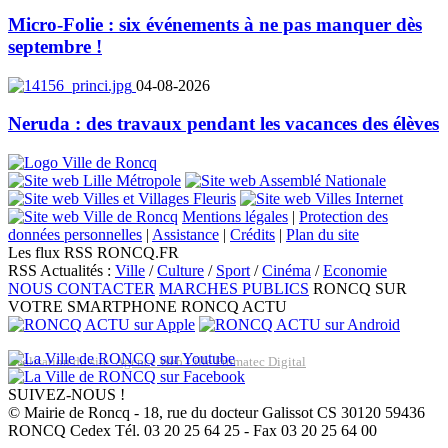
Micro-Folie : six événements à ne pas manquer dès
septembre !
04-08-2026
Neruda : des travaux pendant les vacances des élèves
Mentions légales
|
Protection des
données personnelles
|
Assistance
|
Crédits
|
Plan du site
Les flux RSS RONCQ.FR
RSS Actualités :
Ville
/
Culture
/
Sport
/
Cinéma
/
Economie
NOUS CONTACTER
MARCHES PUBLICS
RONCQ SUR
VOTRE SMARTPHONE
RONCQ ACTU
Réalisation du site: Agence Web Lille Promatec Digital
SUIVEZ-NOUS !
© Mairie de Roncq - 18, rue du docteur Galissot CS 30120 59436
RONCQ Cedex Tél. 03 20 25 64 25 - Fax 03 20 25 64 00