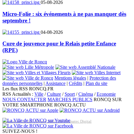
05-08-2026
Micro-Folie : six événements à ne pas manquer dès
septembre !
04-08-2026
Cure de jouvence pour le Relais petite Enfance
(RPE)
Mentions légales
|
Protection des
données personnelles
|
Assistance
|
Crédits
|
Plan du site
Les flux RSS RONCQ.FR
RSS Actualités :
Ville
/
Culture
/
Sport
/
Cinéma
/
Economie
NOUS CONTACTER
MARCHES PUBLICS
RONCQ SUR
VOTRE SMARTPHONE
RONCQ ACTU
Réalisation du site: Agence Web Lille Promatec Digital
SUIVEZ-NOUS !