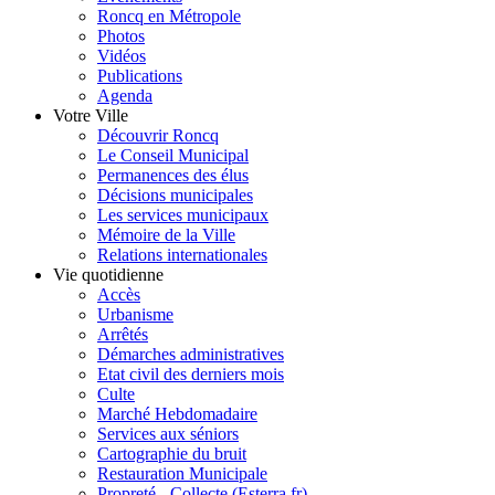
Roncq en Métropole
Photos
Vidéos
Publications
Agenda
Votre Ville
Découvrir Roncq
Le Conseil Municipal
Permanences des élus
Décisions municipales
Les services municipaux
Mémoire de la Ville
Relations internationales
Vie quotidienne
Accès
Urbanisme
Arrêtés
Démarches administratives
Etat civil des derniers mois
Culte
Marché Hebdomadaire
Services aux séniors
Cartographie du bruit
Restauration Municipale
Propreté - Collecte (Esterra.fr)