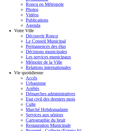
Roncq en Métropole
Photos
Vidéos
Publications
Agenda
Votre Ville
Découvrir Roncq
Le Conseil Municipal
Permanences des élus
Décisions municipales
Les services municipaux
Mémoire de la Ville
Relations internationales
Vie quotidienne
Accès
Urbanisme
Arrêtés
Démarches administratives
Etat civil des derniers mois
Culte
Marché Hebdomadaire
Services aux séniors
Cartographie du bruit
Restauration Municipale
Propreté - Collecte (Esterra.fr)