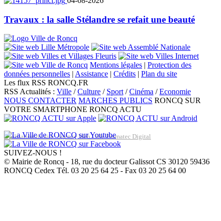
04-08-2026
Travaux : la salle Stélandre se refait une beauté
Mentions légales
|
Protection des
données personnelles
|
Assistance
|
Crédits
|
Plan du site
Les flux RSS RONCQ.FR
RSS Actualités :
Ville
/
Culture
/
Sport
/
Cinéma
/
Economie
NOUS CONTACTER
MARCHES PUBLICS
RONCQ SUR
VOTRE SMARTPHONE
RONCQ ACTU
Réalisation du site: Agence Web Lille Promatec Digital
SUIVEZ-NOUS !
© Mairie de Roncq - 18, rue du docteur Galissot CS 30120 59436
RONCQ Cedex Tél. 03 20 25 64 25 - Fax 03 20 25 64 00