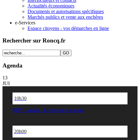
Interlocuteurs et contacts
Actualités économiques
Documents et autorisations spécifiques
Marchés publics et vente aux enchères
e-Services
Espace citoyens - vos démarches en ligne
Rechercher sur Roncq.fr
Agenda
13
JUI
10h30
RDV Lecture - Lecture de vacances
20h00