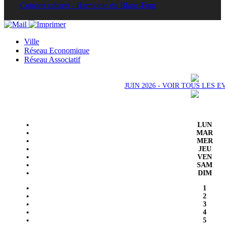
Concert cabaret - Harmonie du Blanc-Four
Ville
Réseau Economique
Réseau Associatif
JUIN 2026 - VOIR TOUS LES
LUN
MAR
MER
JEU
VEN
SAM
DIM
1
2
3
4
5