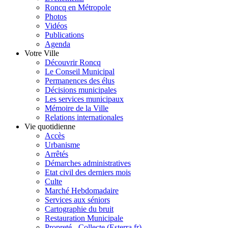
Roncq en Métropole
Photos
Vidéos
Publications
Agenda
Votre Ville
Découvrir Roncq
Le Conseil Municipal
Permanences des élus
Décisions municipales
Les services municipaux
Mémoire de la Ville
Relations internationales
Vie quotidienne
Accès
Urbanisme
Arrêtés
Démarches administratives
Etat civil des derniers mois
Culte
Marché Hebdomadaire
Services aux séniors
Cartographie du bruit
Restauration Municipale
Propreté - Collecte (Esterra.fr)