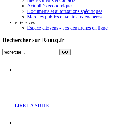
Interlocuteurs et contacts
Actualités économiques
Documents et autorisations spécifiques
Marchés publics et vente aux enchères
e-Services
Espace citoyens - vos démarches en ligne
Rechercher sur Roncq.fr
Nouveau planning
d’ouverture de la piscine
municipale
LIRE LA SUITE
Vide-greniers du 20
septembre : le planning des