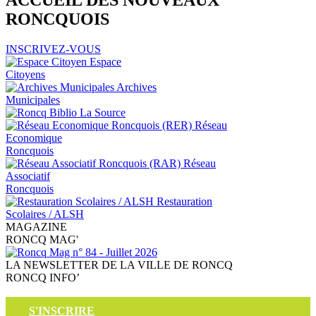
ACCUEIL
DES NOUVEAUX
RONCQUOIS
INSCRIVEZ-VOUS
Espace
Citoyens
Archives
Municipales
La Source
Réseau
Economique
Roncquois
Réseau
Associatif
Roncquois
Restauration
Scolaires / ALSH
MAGAZINE
RONCQ
MAG'
LA NEWSLETTER DE LA VILLE DE RONCQ
RONCQ
INFO’
S'INSCRIRE