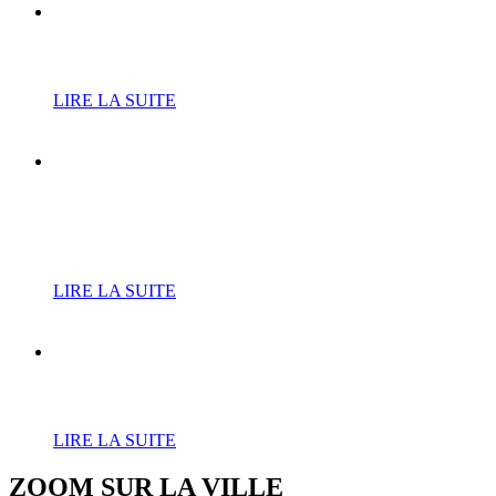
Cure de jouvence pour le
RPE
LIRE LA SUITE
L’Atrium fait résonner les
tubes de Téléphone avec «
Jean-Louis and Co »
LIRE LA SUITE
Le court de tennis du Bois-
Leurent fait peau neuve
LIRE LA SUITE
ZOOM SUR LA
VILLE