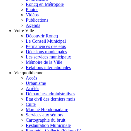
Roncq en Métropole
Photos
Vidéos
Publications
Agenda
Votre Ville
Découvrir Roncq
Le Conseil Municipal
Permanences des élus
Décisions municipales
Les services municipaux
Mémoire de la Ville
Relations internationales
Vie quotidienne
Accès
Urbanisme
Arrêtés
Démarches administratives
Etat civil des derniers mois
Culte
Marché Hebdomadaire
Services aux séniors
Cartographie du bruit
Restauration Municipale
Propreté - Collecte (Esterra.fr)