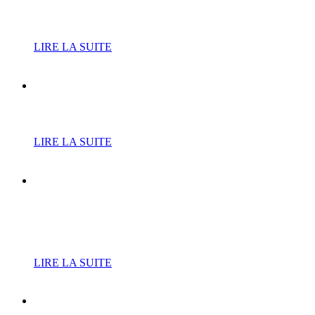
inscriptions
LIRE LA SUITE
Cure de jouvence pour le
RPE
LIRE LA SUITE
L’Atrium fait résonner les
tubes de Téléphone avec «
Jean-Louis and Co »
LIRE LA SUITE
Le court de tennis du Bois-