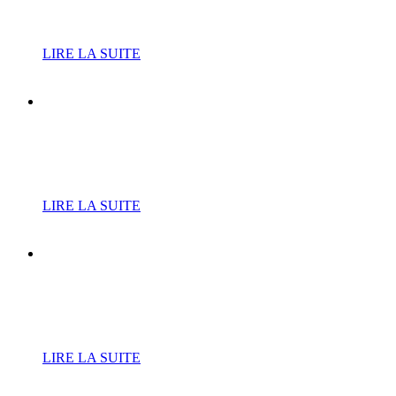
Leurent fait peau neuve
LIRE LA SUITE
Nouveau planning
d’ouverture de la piscine
municipale
LIRE LA SUITE
Vide-greniers du 20
septembre : le planning des
inscriptions
LIRE LA SUITE