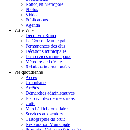
Roncq en Métropole
Photos
Vidéos
Publications
Agenda
Votre Ville
Découvrir Roncq
Le Conseil Municipal
Permanences des élus
Décisions municipales
Les services municipaux
Mémoire de la Ville
Relations internationales
Vie quotidienne
Accès
Urbanisme
Arrêtés
Démarches administratives
Etat civil des derniers mois
Culte
Marché Hebdomadaire
Services aux séniors
Cartographie du bruit
Restauration Municipale
Propreté - Collecte (Esterra.fr)