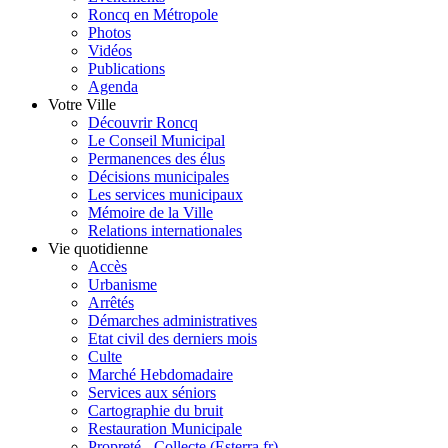
Roncq en Métropole
Photos
Vidéos
Publications
Agenda
Votre Ville
Découvrir Roncq
Le Conseil Municipal
Permanences des élus
Décisions municipales
Les services municipaux
Mémoire de la Ville
Relations internationales
Vie quotidienne
Accès
Urbanisme
Arrêtés
Démarches administratives
Etat civil des derniers mois
Culte
Marché Hebdomadaire
Services aux séniors
Cartographie du bruit
Restauration Municipale
Propreté - Collecte (Esterra.fr)