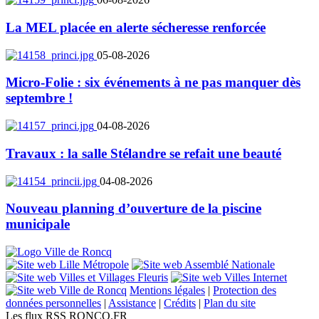
La MEL placée en alerte sécheresse renforcée
05-08-2026
Micro-Folie : six événements à ne pas manquer dès
septembre !
04-08-2026
Travaux : la salle Stélandre se refait une beauté
04-08-2026
Nouveau planning d’ouverture de la piscine
municipale
Mentions légales
|
Protection des
données personnelles
|
Assistance
|
Crédits
|
Plan du site
Les flux RSS RONCQ.FR