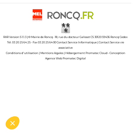
RAR Version S 1.1.3 | © Mairie de Roncq - 18, rue du docteur Galissot CS 30120 59436 Roncq Cedex
Tél. 03 20 25 64 25 - Fax 03 20 25 64 00
Contact Service Informatique
|
Contact Service vie
associative
Conditions d'utilisation
|
Mentions légales
|
Hébergement Promatec Cloud
-
Conception
Agence Web Promatec Digital