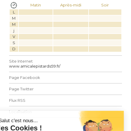
Matin
Après-midi
Soir
L
M
M
j
V
S
D
Site Internet
www.amicalepistards59.fr/
Page Facebook
Page Twitter
Flux RSS
Localisation