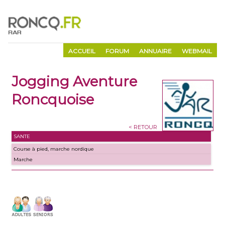
ACCUEIL
FORUM
ANNUAIRE
WEBMAIL
Jogging Aventure
Roncquoise
< RETOUR
SANTE
Course à pied, marche nordique
Marche