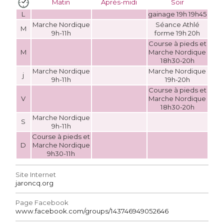
Matin
Après-midi
Soir
L
gainage 19h 19h45
Marche Nordique
Séance Athlé
M
9h-11h
forme 19h 20h
Course à pieds et
M
Marche Nordique
18h30-20h
Marche Nordique
Marche Nordique
j
9h-11h
19h-20h
Course à pieds et
V
Marche Nordique
18h30-20h
Marche Nordique
S
9h-11h
Course à pieds et
D
Marche Nordique
9h30-11h
Site Internet
jaroncq.org
Page Facebook
www.facebook.com/groups/143746949052646