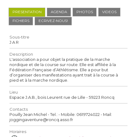
PRESENTATION
AGENDA
PHOTOS
VIDEOS
FICHIERS
ECRIVEZ-NOUS!
Sous-titre
J A R
Description
L'association a pour objet la pratique de la marche
nordique et de la course sur route. Elle est affiliée à la
Fédération Française d’Athlétisme. Elle a pour but
d’organiser des manifestations ayant trait à la course à
pied et à la marche nordique.
Lieu
Espace J.A.B., bois Leurent rue de Lille - 59223 Roncq
Contacts
Pouilly Jean Michel - Tel.: - Mobile: 0619724022 - Mail:
joggingaventure@roncq.asso.fr
Horaires