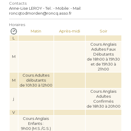
Contacts
Anne-Lise LEROY - Tel.: - Mobile: - Mail:
roncqtodmorden@roncq.asso.fr
Horaires
Matin
Après-midi
Soir
L
Cours Anglais
Adultes Faux
Débutants
M
de 18h00 à 19h30
et de 19h30 à
21h00
Cours Adultes
M
débutants
de 10h30 à 12h00
Cours Anglais
Adultes
j
Confirmés
de 18h30 à 20h00
V
Cours Anglais
Enfants :
9h00 (M.S./G.S.)