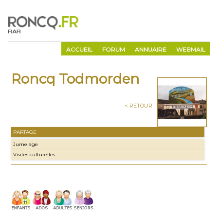
ACCUEIL
FORUM
ANNUAIRE
WEBMAIL
Roncq Todmorden
< RETOUR
PARTAGE
Jumelage
Visites culturelles