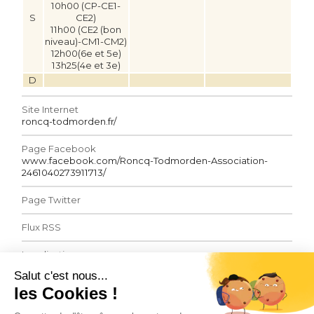
10h00 (CP-CE1-
S
CE2)
11h00 (CE2 (bon
niveau)-CM1-CM2)
12h00(6e et 5e)
13h25(4e et 3e)
D
Site Internet
roncq-todmorden.fr/
Page Facebook
www.facebook.com/Roncq-Todmorden-Association-
2461040273911713/
Page Twitter
Flux RSS
Localisation