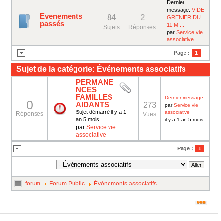
Dernier
message:
VIDE
Evenements
84
2
GRENIER DU
passés
11 M ...
Sujets
Réponses
par
Service vie
associative
Page :
1
Sujet de la catégorie: Événements associatifs
PERMANE
NCES
FAMILLES
Dernier message
0
273
AIDANTS
par
Service vie
Sujet démarré il y a 1
associative
Réponses
Vues
an 5 mois
il y a 1 an 5 mois
par
Service vie
associative
Page :
1
forum
Forum Public
Événements associatifs
Propulsé par
Kunena