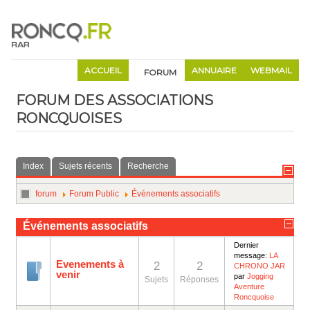
ACCUEIL
ANNUAIRE
WEBMAIL
FORUM
FORUM DES ASSOCIATIONS
RONCQUOISES
Index
Sujets récents
Recherche
forum
Forum Public
Événements associatifs
Événements associatifs
Dernier
message:
LA
Evenements à
2
2
CHRONO JAR
venir
par
Jogging
Sujets
Réponses
Aventure
Roncquoise