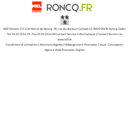
RAR Version S 1.1.3 | © Mairie de Roncq - 18, rue du docteur Galissot CS 30120 59436 Roncq Cedex
Tél. 03 20 25 64 25 - Fax 03 20 25 64 00
Contact Service Informatique
|
Contact Service vie
associative
Conditions d'utilisation
|
Mentions légales
|
Hébergement Promatec Cloud
-
Conception
Agence Web Promatec Digital