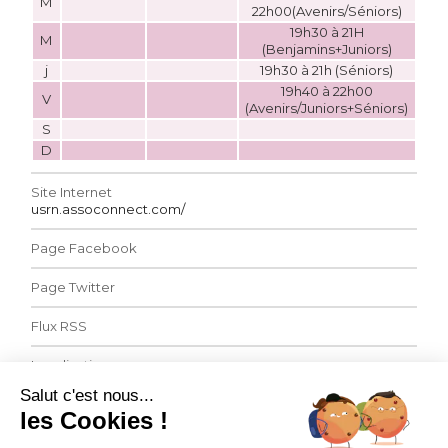
M
22h00(Avenirs/Séniors)
19h30 à 21H
M
(Benjamins+Juniors)
j
19h30 à 21h (Séniors)
19h40 à 22h00
V
(Avenirs/Juniors+Séniors)
S
D
Site Internet
usrn.assoconnect.com/
Page Facebook
Page Twitter
Flux RSS
Localisation