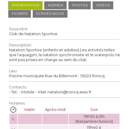
PRESENTATION
AGENDA
PHOTOS
VIDEOS
FICHIERS
ECRIVEZ-NOUS!
Sous-titre
Club de Natation Sportive
Description
Natation Sportive (enfants et adultes) Les activités telles
que l'aquagym, la natation synchronisée et le waterpolo ne
sont pas prises en charge au sein du club.
Lieu
Piscine municipale Rue du Billemont - 59223 Roncq
Contacts
- Tel.: - Mobile: - Mail: natation@roncq.asso.fr
Horaires
Matin
Après-midi
Soir
19h30 à 21h
L
(Benjamins+Juniors)
19h40 à