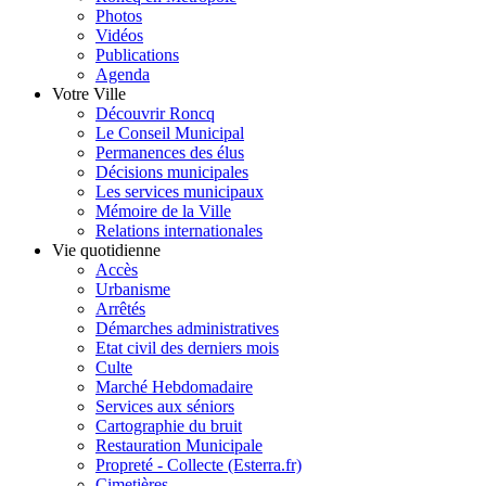
Photos
Vidéos
Publications
Agenda
Votre Ville
Découvrir Roncq
Le Conseil Municipal
Permanences des élus
Décisions municipales
Les services municipaux
Mémoire de la Ville
Relations internationales
Vie quotidienne
Accès
Urbanisme
Arrêtés
Démarches administratives
Etat civil des derniers mois
Culte
Marché Hebdomadaire
Services aux séniors
Cartographie du bruit
Restauration Municipale
Propreté - Collecte (Esterra.fr)
Cimetières