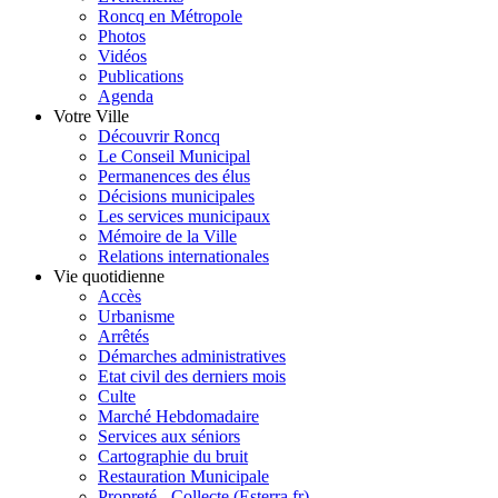
Roncq en Métropole
Photos
Vidéos
Publications
Agenda
Votre Ville
Découvrir Roncq
Le Conseil Municipal
Permanences des élus
Décisions municipales
Les services municipaux
Mémoire de la Ville
Relations internationales
Vie quotidienne
Accès
Urbanisme
Arrêtés
Démarches administratives
Etat civil des derniers mois
Culte
Marché Hebdomadaire
Services aux séniors
Cartographie du bruit
Restauration Municipale
Propreté - Collecte (Esterra.fr)