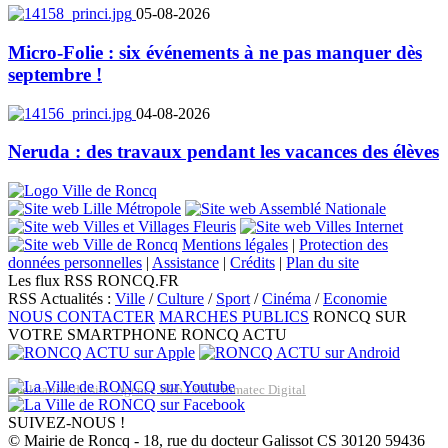
05-08-2026
Micro-Folie : six événements à ne pas manquer dès
septembre !
04-08-2026
Neruda : des travaux pendant les vacances des élèves
Mentions légales
|
Protection des
données personnelles
|
Assistance
|
Crédits
|
Plan du site
Les flux RSS RONCQ.FR
RSS Actualités :
Ville
/
Culture
/
Sport
/
Cinéma
/
Economie
NOUS CONTACTER
MARCHES PUBLICS
RONCQ SUR
VOTRE SMARTPHONE
RONCQ ACTU
Réalisation du site: Agence Web Lille Promatec Digital
SUIVEZ-NOUS !
© Mairie de Roncq - 18, rue du docteur Galissot CS 30120 59436