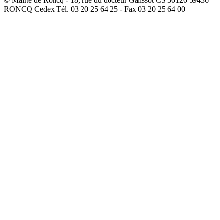
© Mairie de Roncq - 18, rue du docteur Galissot CS 30120 59436
RONCQ Cedex Tél. 03 20 25 64 25 - Fax 03 20 25 64 00