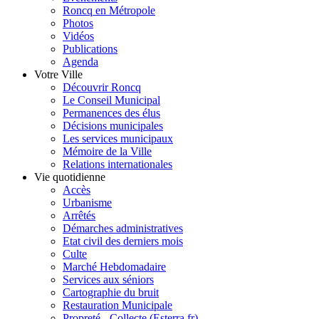
Roncq en Métropole
Photos
Vidéos
Publications
Agenda
Votre Ville
Découvrir Roncq
Le Conseil Municipal
Permanences des élus
Décisions municipales
Les services municipaux
Mémoire de la Ville
Relations internationales
Vie quotidienne
Accès
Urbanisme
Arrêtés
Démarches administratives
Etat civil des derniers mois
Culte
Marché Hebdomadaire
Services aux séniors
Cartographie du bruit
Restauration Municipale
Propreté - Collecte (Esterra.fr)