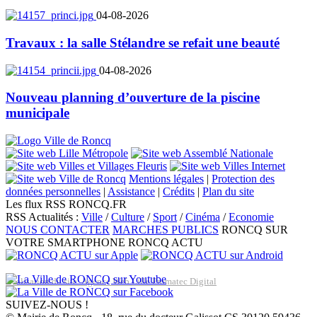
04-08-2026
Travaux : la salle Stélandre se refait une beauté
04-08-2026
Nouveau planning d’ouverture de la piscine
municipale
Mentions légales
|
Protection des
données personnelles
|
Assistance
|
Crédits
|
Plan du site
Les flux RSS RONCQ.FR
RSS Actualités :
Ville
/
Culture
/
Sport
/
Cinéma
/
Economie
NOUS CONTACTER
MARCHES PUBLICS
RONCQ SUR
VOTRE SMARTPHONE
RONCQ ACTU
Réalisation du site: Agence Web Lille Promatec Digital
SUIVEZ-NOUS !