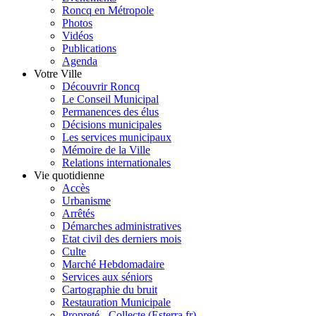
Roncq en Métropole
Photos
Vidéos
Publications
Agenda
Votre Ville
Découvrir Roncq
Le Conseil Municipal
Permanences des élus
Décisions municipales
Les services municipaux
Mémoire de la Ville
Relations internationales
Vie quotidienne
Accès
Urbanisme
Arrêtés
Démarches administratives
Etat civil des derniers mois
Culte
Marché Hebdomadaire
Services aux séniors
Cartographie du bruit
Restauration Municipale
Propreté - Collecte (Esterra.fr)