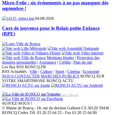
Micro-Folie : six événements à ne pas manquer dès
septembre !
04-08-2026
Cure de jouvence pour le Relais petite Enfance
(RPE)
Mentions légales
|
Protection des
données personnelles
|
Assistance
|
Crédits
|
Plan du site
Les flux RSS RONCQ.FR
RSS Actualités :
Ville
/
Culture
/
Sport
/
Cinéma
/
Economie
NOUS CONTACTER
MARCHES PUBLICS
RONCQ SUR
VOTRE SMARTPHONE
RONCQ ACTU
Réalisation du site: Agence Web Lille Promatec Digital
SUIVEZ-NOUS !
© Mairie de Roncq - 18, rue du docteur Galissot CS 30120 59436
RONCQ Cedex Tél. 03 20 25 64 25 - Fax 03 20 25 64 00