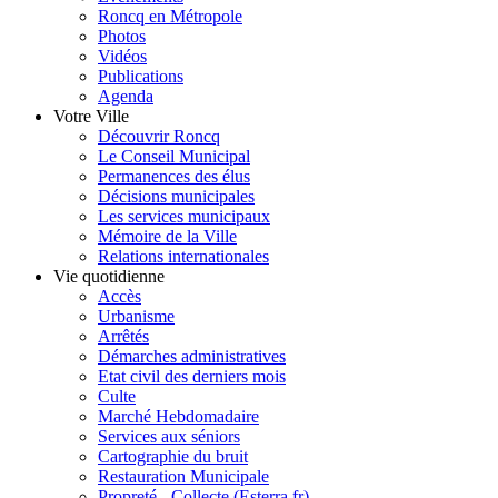
Roncq en Métropole
Photos
Vidéos
Publications
Agenda
Votre Ville
Découvrir Roncq
Le Conseil Municipal
Permanences des élus
Décisions municipales
Les services municipaux
Mémoire de la Ville
Relations internationales
Vie quotidienne
Accès
Urbanisme
Arrêtés
Démarches administratives
Etat civil des derniers mois
Culte
Marché Hebdomadaire
Services aux séniors
Cartographie du bruit
Restauration Municipale
Propreté - Collecte (Esterra.fr)