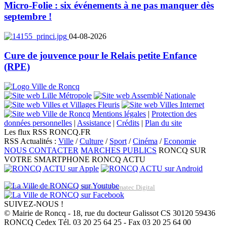
Micro-Folie : six événements à ne pas manquer dès
septembre !
04-08-2026
Cure de jouvence pour le Relais petite Enfance
(RPE)
Mentions légales
|
Protection des
données personnelles
|
Assistance
|
Crédits
|
Plan du site
Les flux RSS RONCQ.FR
RSS Actualités :
Ville
/
Culture
/
Sport
/
Cinéma
/
Economie
NOUS CONTACTER
MARCHES PUBLICS
RONCQ SUR
VOTRE SMARTPHONE
RONCQ ACTU
Réalisation du site: Agence Web Lille Promatec Digital
SUIVEZ-NOUS !
© Mairie de Roncq - 18, rue du docteur Galissot CS 30120 59436
RONCQ Cedex Tél. 03 20 25 64 25 - Fax 03 20 25 64 00