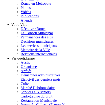
Roncq en Métropole
Photos
Vidéos
Publications
Agenda
Votre Ville
Découvrir Roncq
Le Conseil Municipal
Permanences des élus
Décisions municipales
Les services municipaux
Mémoire de la Ville
Relations internationales
Vie quotidienne
Accès
Urbanisme
Arrêtés
Démarches administratives
Etat civil des derniers mois
Culte
Marché Hebdomadaire
Services aux séniors
Cartographie du bruit
Restauration Municipale
Propreté - Collecte (Esterra.fr)