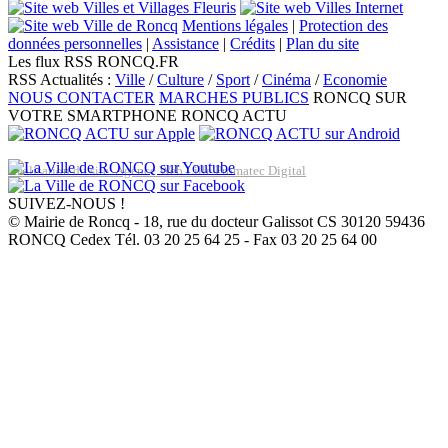
Mentions légales
|
Protection des
données personnelles
|
Assistance
|
Crédits
|
Plan du site
Les flux RSS RONCQ.FR
RSS Actualités :
Ville
/
Culture
/
Sport
/
Cinéma
/
Economie
NOUS CONTACTER
MARCHES PUBLICS
RONCQ SUR
VOTRE SMARTPHONE
RONCQ ACTU
Réalisation du site: Agence Web Lille Promatec Digital
SUIVEZ-NOUS !
© Mairie de Roncq - 18, rue du docteur Galissot CS 30120 59436
RONCQ Cedex Tél. 03 20 25 64 25 - Fax 03 20 25 64 00