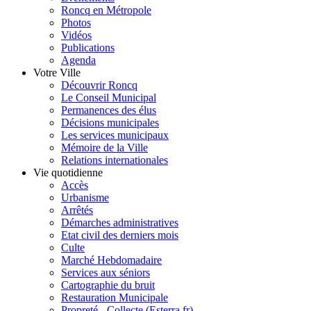
Roncq en Métropole
Photos
Vidéos
Publications
Agenda
Votre Ville
Découvrir Roncq
Le Conseil Municipal
Permanences des élus
Décisions municipales
Les services municipaux
Mémoire de la Ville
Relations internationales
Vie quotidienne
Accès
Urbanisme
Arrêtés
Démarches administratives
Etat civil des derniers mois
Culte
Marché Hebdomadaire
Services aux séniors
Cartographie du bruit
Restauration Municipale
Propreté - Collecte (Esterra.fr)