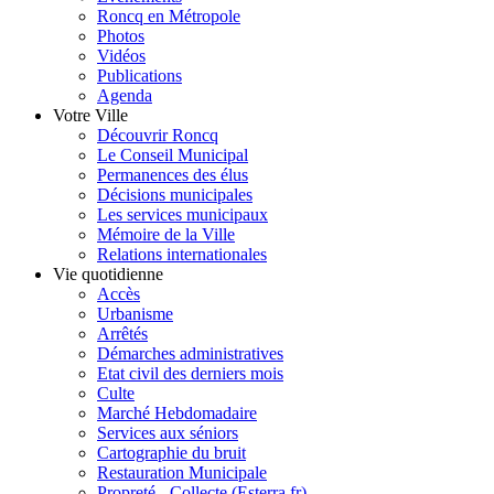
Roncq en Métropole
Photos
Vidéos
Publications
Agenda
Votre Ville
Découvrir Roncq
Le Conseil Municipal
Permanences des élus
Décisions municipales
Les services municipaux
Mémoire de la Ville
Relations internationales
Vie quotidienne
Accès
Urbanisme
Arrêtés
Démarches administratives
Etat civil des derniers mois
Culte
Marché Hebdomadaire
Services aux séniors
Cartographie du bruit
Restauration Municipale
Propreté - Collecte (Esterra.fr)