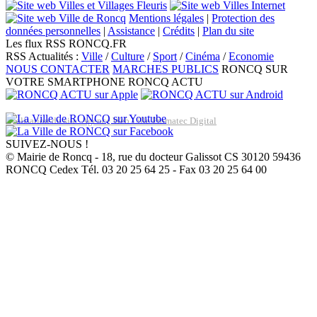
Mentions légales
|
Protection des
données personnelles
|
Assistance
|
Crédits
|
Plan du site
Les flux RSS RONCQ.FR
RSS Actualités :
Ville
/
Culture
/
Sport
/
Cinéma
/
Economie
NOUS CONTACTER
MARCHES PUBLICS
RONCQ SUR
VOTRE SMARTPHONE
RONCQ ACTU
Réalisation du site: Agence Web Lille Promatec Digital
SUIVEZ-NOUS !
© Mairie de Roncq - 18, rue du docteur Galissot CS 30120 59436
RONCQ Cedex Tél. 03 20 25 64 25 - Fax 03 20 25 64 00