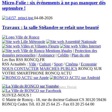
Micro-Folie : six événements à ne pas manquer dès
septembre !
04-08-2026
Travaux : la salle Stélandre se refait une beauté
Mentions légales
|
Protection des
données personnelles
|
Assistance
|
Crédits
|
Plan du site
Les flux RSS RONCQ.FR
RSS Actualités :
Ville
/
Culture
/
Sport
/
Cinéma
/
Economie
NOUS CONTACTER
MARCHES PUBLICS
RONCQ SUR
VOTRE SMARTPHONE
RONCQ ACTU
Réalisation du site: Agence Web Lille Promatec Digital
SUIVEZ-NOUS !
© Mairie de Roncq - 18, rue du docteur Galissot CS 30120 59436
RONCQ Cedex Tél. 03 20 25 64 25 - Fax 03 20 25 64 00