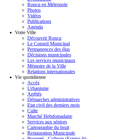
Roncq en Métropole
Photos
Vidéos
Publications
Agenda
Votre Ville
Découvrir Roncq
Le Conseil Municipal
Permanences des élus
Décisions municipales
Les services municipaux
Mémoire de la Ville
Relations internationales
Vie quotidienne
Accès
Urbanisme
Arrêtés
Démarches administratives
Etat civil des derniers mois
Culte
Marché Hebdomadaire
Services aux séniors
Cartographie du bruit
Restauration Municipale
Propreté - Collecte (Esterra.fr)