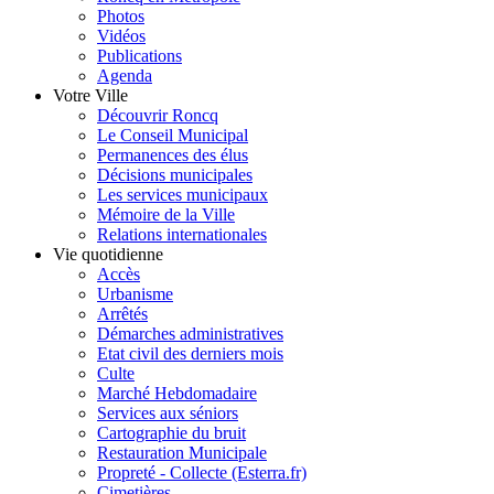
Photos
Vidéos
Publications
Agenda
Votre Ville
Découvrir Roncq
Le Conseil Municipal
Permanences des élus
Décisions municipales
Les services municipaux
Mémoire de la Ville
Relations internationales
Vie quotidienne
Accès
Urbanisme
Arrêtés
Démarches administratives
Etat civil des derniers mois
Culte
Marché Hebdomadaire
Services aux séniors
Cartographie du bruit
Restauration Municipale
Propreté - Collecte (Esterra.fr)
Cimetières