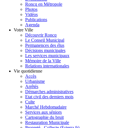
Roncq en Métropole
Photos
Vidéos
Publications
Agenda
Votre Ville
Découvrir Roncq
Le Conseil Municipal
Permanences des élus
Décisions municipales
Les services municipaux
Mémoire de la Ville
Relations internationales
Vie quotidienne
Accès
Urbanisme
Arrêtés
Démarches administratives
Etat civil des derniers mois
Culte
Marché Hebdomadaire
Services aux séniors
Cartographie du bruit
Restauration Municipale
Propreté - Collecte (Esterra.fr)