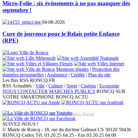
Micro-Folie : six événements à ne pas manquer dès
septembre !
04-08-2026
Cure de jouvence pour le Relais petite Enfance
(RPE)
Mentions légales
|
Protection des
données personnelles
|
Assistance
|
Crédits
|
Plan du site
Les flux RSS RONCQ.FR
RSS Actualités :
Ville
/
Culture
/
Sport
/
Cinéma
/
Economie
NOUS CONTACTER
MARCHES PUBLICS
RONCQ SUR
VOTRE SMARTPHONE
RONCQ ACTU
Réalisation du site: Agence Web Lille Promatec Digital
SUIVEZ-NOUS !
© Mairie de Roncq - 18, rue du docteur Galissot CS 30120 59436
RONCQ Cedex Tél. 03 20 25 64 25 - Fax 03 20 25 64 00