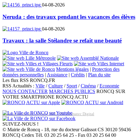
04-08-2026
Neruda : des travaux pendant les vacances des élèves
04-08-2026
Travaux : la salle Stélandre se refait une beauté
Mentions légales
|
Protection des
données personnelles
|
Assistance
|
Crédits
|
Plan du site
Les flux RSS RONCQ.FR
RSS Actualités :
Ville
/
Culture
/
Sport
/
Cinéma
/
Economie
NOUS CONTACTER
MARCHES PUBLICS
RONCQ SUR
VOTRE SMARTPHONE
RONCQ ACTU
Réalisation du site: Agence Web Lille Promatec Digital
SUIVEZ-NOUS !
© Mairie de Roncq - 18, rue du docteur Galissot CS 30120 59436
RONCQ Cedex Tél. 03 20 25 64 25 - Fax 03 20 25 64 00