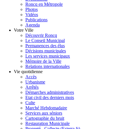
Roncq en Métropole
Photos
Vidéos
Publications
Agenda
Votre Ville
Découvrir Roncq
Le Conseil Municipal
Permanences des élus
Décisions municipales
Les services municipaux
Mémoire de la Ville
Relations internationales
Vie quotidienne
Accès
Urbanisme
Arrêtés
Démarches administratives
Etat civil des derniers mois
Culte
Marché Hebdomadaire
Services aux séniors
Cartographie du bruit
Restauration Municipale
Propreté - Collecte (Esterra.fr)