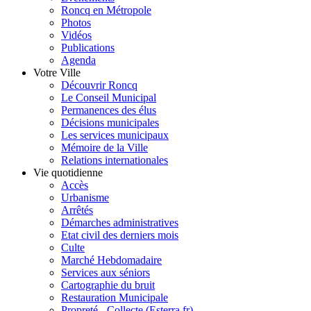
Roncq en Métropole
Photos
Vidéos
Publications
Agenda
Votre Ville
Découvrir Roncq
Le Conseil Municipal
Permanences des élus
Décisions municipales
Les services municipaux
Mémoire de la Ville
Relations internationales
Vie quotidienne
Accès
Urbanisme
Arrêtés
Démarches administratives
Etat civil des derniers mois
Culte
Marché Hebdomadaire
Services aux séniors
Cartographie du bruit
Restauration Municipale
Propreté - Collecte (Esterra.fr)