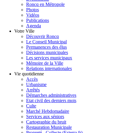
Roncq en Métropole
Photos
Vidéos
Publications
Agenda
Votre Ville
Découvrir Roncq
Le Conseil Municipal
Permanences des élus
Décisions municipales
Les services municipaux
Mémoire de la Ville
Relations internationales
Vie quotidienne
Accès
Urbanisme
Arrêtés
Démarches administratives
Etat civil des derniers mois
Culte
Marché Hebdomadaire
Services aux séniors
Cartographie du bruit
Restauration Municipale
Propreté - Collecte (Esterra.fr)