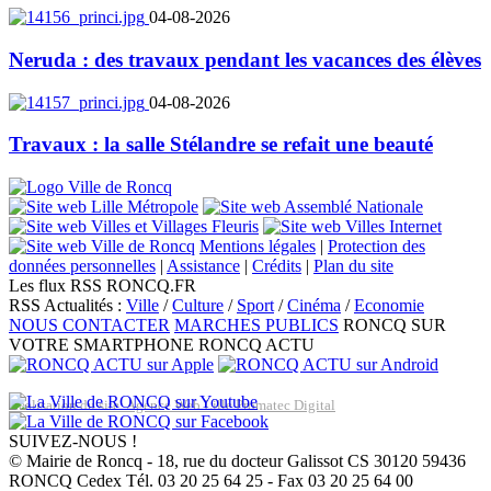
04-08-2026
Neruda : des travaux pendant les vacances des élèves
04-08-2026
Travaux : la salle Stélandre se refait une beauté
Mentions légales
|
Protection des
données personnelles
|
Assistance
|
Crédits
|
Plan du site
Les flux RSS RONCQ.FR
RSS Actualités :
Ville
/
Culture
/
Sport
/
Cinéma
/
Economie
NOUS CONTACTER
MARCHES PUBLICS
RONCQ SUR
VOTRE SMARTPHONE
RONCQ ACTU
Réalisation du site: Agence Web Lille Promatec Digital
SUIVEZ-NOUS !
© Mairie de Roncq - 18, rue du docteur Galissot CS 30120 59436
RONCQ Cedex Tél. 03 20 25 64 25 - Fax 03 20 25 64 00