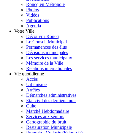
Roncq en Métropole
Photos
Vidéos
Publications
Agenda
Votre Ville
Découvrir Roncq
Le Conseil Municipal
Permanences des élus
Décisions municipales
Les services municipaux
Mémoire de la Ville
Relations internationales
Vie quotidienne
Accès
Urbanisme
Arrêtés
Démarches administratives
Etat civil des derniers mois
Culte
Marché Hebdomadaire
Services aux séniors
Cartographie du bruit
Restauration Municipale
Propreté - Collecte (Esterra.fr)