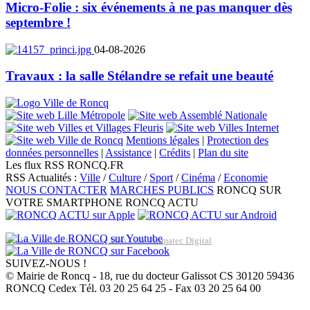
Micro-Folie : six événements à ne pas manquer dès
septembre !
04-08-2026
Travaux : la salle Stélandre se refait une beauté
Mentions légales
|
Protection des
données personnelles
|
Assistance
|
Crédits
|
Plan du site
Les flux RSS RONCQ.FR
RSS Actualités :
Ville
/
Culture
/
Sport
/
Cinéma
/
Economie
NOUS CONTACTER
MARCHES PUBLICS
RONCQ SUR
VOTRE SMARTPHONE
RONCQ ACTU
Réalisation du site: Agence Web Lille Promatec Digital
SUIVEZ-NOUS !
© Mairie de Roncq - 18, rue du docteur Galissot CS 30120 59436
RONCQ Cedex Tél. 03 20 25 64 25 - Fax 03 20 25 64 00