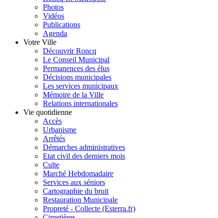
Photos
Vidéos
Publications
Agenda
Votre Ville
Découvrir Roncq
Le Conseil Municipal
Permanences des élus
Décisions municipales
Les services municipaux
Mémoire de la Ville
Relations internationales
Vie quotidienne
Accès
Urbanisme
Arrêtés
Démarches administratives
Etat civil des derniers mois
Culte
Marché Hebdomadaire
Services aux séniors
Cartographie du bruit
Restauration Municipale
Propreté - Collecte (Esterra.fr)
Cimetières