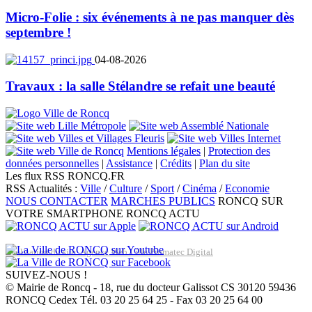
Micro-Folie : six événements à ne pas manquer dès
septembre !
04-08-2026
Travaux : la salle Stélandre se refait une beauté
Mentions légales
|
Protection des
données personnelles
|
Assistance
|
Crédits
|
Plan du site
Les flux RSS RONCQ.FR
RSS Actualités :
Ville
/
Culture
/
Sport
/
Cinéma
/
Economie
NOUS CONTACTER
MARCHES PUBLICS
RONCQ SUR
VOTRE SMARTPHONE
RONCQ ACTU
Réalisation du site: Agence Web Lille Promatec Digital
SUIVEZ-NOUS !
© Mairie de Roncq - 18, rue du docteur Galissot CS 30120 59436
RONCQ Cedex Tél. 03 20 25 64 25 - Fax 03 20 25 64 00