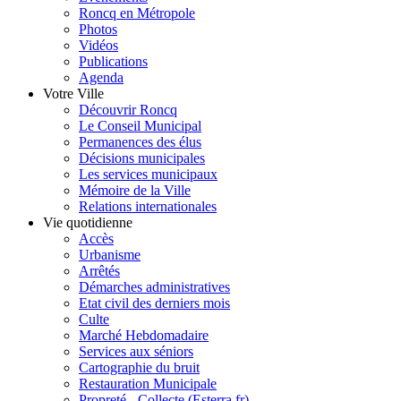
Roncq en Métropole
Photos
Vidéos
Publications
Agenda
Votre Ville
Découvrir Roncq
Le Conseil Municipal
Permanences des élus
Décisions municipales
Les services municipaux
Mémoire de la Ville
Relations internationales
Vie quotidienne
Accès
Urbanisme
Arrêtés
Démarches administratives
Etat civil des derniers mois
Culte
Marché Hebdomadaire
Services aux séniors
Cartographie du bruit
Restauration Municipale
Propreté - Collecte (Esterra.fr)