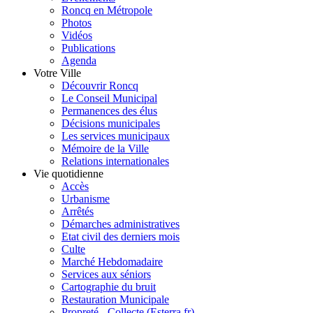
Roncq en Métropole
Photos
Vidéos
Publications
Agenda
Votre Ville
Découvrir Roncq
Le Conseil Municipal
Permanences des élus
Décisions municipales
Les services municipaux
Mémoire de la Ville
Relations internationales
Vie quotidienne
Accès
Urbanisme
Arrêtés
Démarches administratives
Etat civil des derniers mois
Culte
Marché Hebdomadaire
Services aux séniors
Cartographie du bruit
Restauration Municipale
Propreté - Collecte (Esterra.fr)