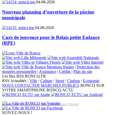
04-08-2026
Nouveau planning d’ouverture de la piscine
municipale
04-08-2026
Cure de jouvence pour le Relais petite Enfance
(RPE)
Mentions légales
|
Protection des
données personnelles
|
Assistance
|
Crédits
|
Plan du site
Les flux RSS RONCQ.FR
RSS Actualités :
Ville
/
Culture
/
Sport
/
Cinéma
/
Economie
NOUS CONTACTER
MARCHES PUBLICS
RONCQ SUR
VOTRE SMARTPHONE
RONCQ ACTU
Réalisation du site: Agence Web Lille Promatec Digital
SUIVEZ-NOUS !