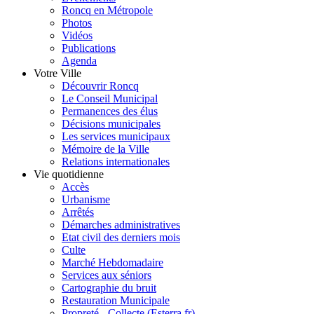
Roncq en Métropole
Photos
Vidéos
Publications
Agenda
Votre Ville
Découvrir Roncq
Le Conseil Municipal
Permanences des élus
Décisions municipales
Les services municipaux
Mémoire de la Ville
Relations internationales
Vie quotidienne
Accès
Urbanisme
Arrêtés
Démarches administratives
Etat civil des derniers mois
Culte
Marché Hebdomadaire
Services aux séniors
Cartographie du bruit
Restauration Municipale
Propreté - Collecte (Esterra.fr)