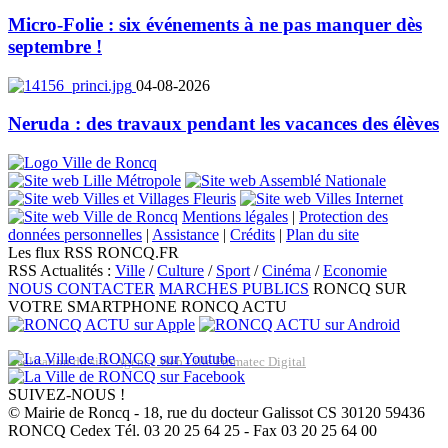
Micro-Folie : six événements à ne pas manquer dès
septembre !
04-08-2026
Neruda : des travaux pendant les vacances des élèves
Mentions légales
|
Protection des
données personnelles
|
Assistance
|
Crédits
|
Plan du site
Les flux RSS RONCQ.FR
RSS Actualités :
Ville
/
Culture
/
Sport
/
Cinéma
/
Economie
NOUS CONTACTER
MARCHES PUBLICS
RONCQ SUR
VOTRE SMARTPHONE
RONCQ ACTU
Réalisation du site: Agence Web Lille Promatec Digital
SUIVEZ-NOUS !
© Mairie de Roncq - 18, rue du docteur Galissot CS 30120 59436
RONCQ Cedex Tél. 03 20 25 64 25 - Fax 03 20 25 64 00