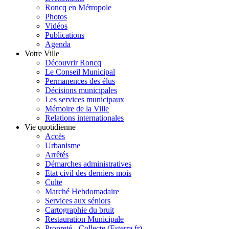
Roncq en Métropole
Photos
Vidéos
Publications
Agenda
Votre Ville
Découvrir Roncq
Le Conseil Municipal
Permanences des élus
Décisions municipales
Les services municipaux
Mémoire de la Ville
Relations internationales
Vie quotidienne
Accès
Urbanisme
Arrêtés
Démarches administratives
Etat civil des derniers mois
Culte
Marché Hebdomadaire
Services aux séniors
Cartographie du bruit
Restauration Municipale
Propreté - Collecte (Esterra.fr)